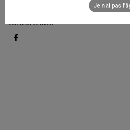
domaine@clarmon.fr
Refuser
Voir les préférences
Réseaux sociaux
Informations relatives aux cookies
Mentions légales
Accueil
Les appellations
L'histoire de nos vents
Nos sols et terroirs
L'annuaire des Vignerons