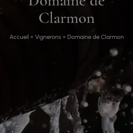
Domaine de
Clarmon
Accueil
»
Vignerons
»
Domaine de Clarmon
Pour visiter notre site, vous devez être en âge
d’acheter et de consommer de l’alcool selon la
législation de votre pays de résidence. S’il
n’existe pas de législation sur ce sujet, vous