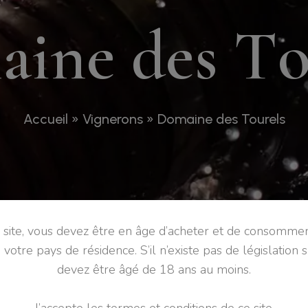
m
a
i
n
e
d
e
s
T
Accueil
»
Vignerons
»
Domaine des Tourels
e site, vous devez être en âge d’acheter et de consommer
e votre pays de résidence. S’il n’existe pas de législation s
devez être âgé de 18 ans au moins.