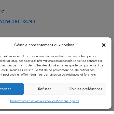
te
aine des Tourels
Gérer le consentement aux cookies
es meilleures expériences, nous utilisons des technologies telles que les
 stocker et/ou accéder aux informations des appareils. Le fait de consentir à
gies nous permettra de traiter des données telles que le comportement de
 les ID uniques sur ce site. Le fait de ne pas consentir ou de retirer son
 peut avoir un effet négatif sur certaines caractéristiques et fonctions.
cepter
Refuser
Voir les préférences
Informations relatives aux cookies
Mentions légales