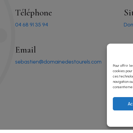
Téléphone
Si
04 68 91 35 94
Dom
Email
sebastien@domainedestourels.com
Pour offrir l
cookies pour
ces technolo
navigation ou
consentement
Ac