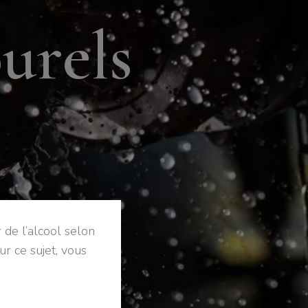
o
u
r
e
l
s
 de l’alcool selon
ur ce sujet, vous