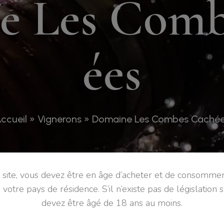
e
L
e
s
C
o
m
é
e
s
ccueil
»
Vignerons
»
Domaine Les Combes Caché
e site, vous devez être en âge d’acheter et de consommer
e votre pays de résidence. S’il n’existe pas de législation s
devez être âgé de 18 ans au moins.