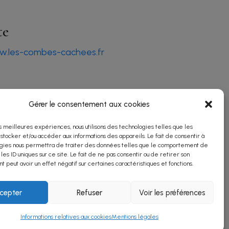
te
.les-combes-cachees.fr
seaux sociaux
Gérer le consentement aux cookies
es meilleures expériences, nous utilisons des technologies telles que les
 stocker et/ou accéder aux informations des appareils. Le fait de consentir à
gies nous permettra de traiter des données telles que le comportement de
 les ID uniques sur ce site. Le fait de ne pas consentir ou de retirer son
 peut avoir un effet négatif sur certaines caractéristiques et fonctions.
cepter
Refuser
Voir les préférences
Informations relatives aux cookies
Mentions légales