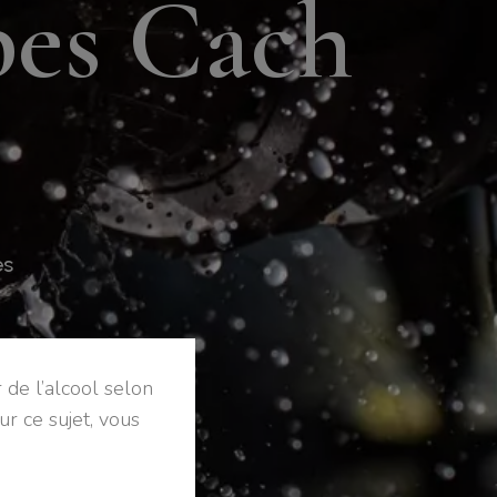
b
e
s
C
a
c
h
es
 de l’alcool selon
ur ce sujet, vous