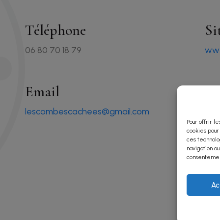
Téléphone
Si
06 80 70 18 79
www
Email
Ré
lescombescachees@gmail.com
Pour offrir l
cookies pour
ces technolo
navigation ou
consentement
Ac