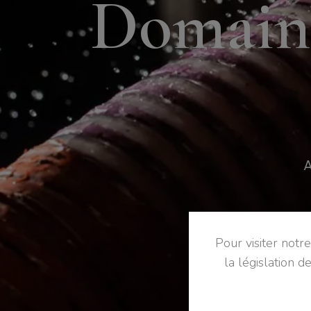
D
o
m
a
i
n
A
Pour visiter notr
la législation d