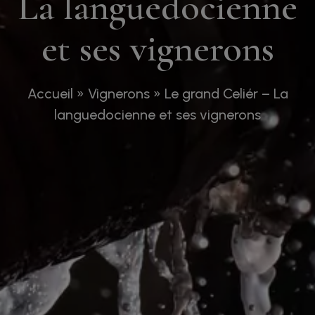
La languedocienne
et ses vignerons
Accueil
»
Vignerons
»
Le grand Celiér – La
languedocienne et ses vignerons
Pour visiter notre site, vous devez être en âge
d’acheter et de consommer de l’alcool selon la
législation de votre pays de résidence. S’il
n’existe pas de législation sur ce sujet, vous